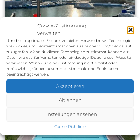
Cookie-Zustimmung
verwalten
Um dir ein optimales Erlebnis zu bieten, verwenden wir Technologien
wie Cookies, um Geräteinformationen zu speichern und/oder darauf
zuzugreifen. Wenn du diesen Technologien zustimmst, können wir
Winterschlaf
Daten wie das Surfverhalten oder eindeutige IDs auf dieser Website
verarbeiten. Wenn du deine Zustimmung nicht erteilst oder
Noch befindet sich unser wunderschönes Bad im
zurückziehst, können bestimmte Merkmale und Funktionen
beeinträchtigt werden.
Winterschlaf….
Akzeptieren
Ablehnen
Einstellungen ansehen
Cookie-Richtlinie