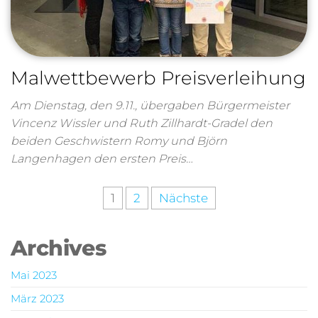
Malwettbewerb Preisverleihung
Am Dienstag, den 9.11., übergaben Bürgermeister
Vincenz Wissler und Ruth Zillhardt-Gradel den
beiden Geschwistern Romy und Björn
Langenhagen den ersten Preis…
1
2
Nächste
Archives
Mai 2023
März 2023