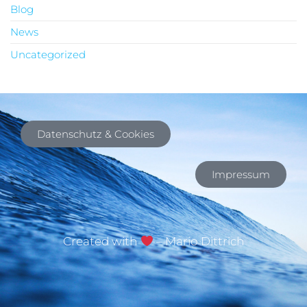
Blog
News
Uncategorized
Datenschutz & Cookies
Impressum
Created with
– Mario Dittrich