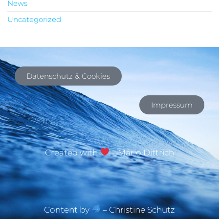
News
Uncategorized
Datenschutz & Cookies
Impressum
Created with
– Mario Dittrich
Content by
– Christine Schütz