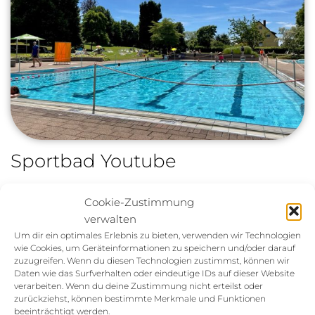
Sportbad Youtube
Cookie-Zustimmung
Archives
verwalten
Um dir ein optimales Erlebnis zu bieten, verwenden wir Technologien
Mai 2023
wie Cookies, um Geräteinformationen zu speichern und/oder darauf
zuzugreifen. Wenn du diesen Technologien zustimmst, können wir
März 2023
Daten wie das Surfverhalten oder eindeutige IDs auf dieser Website
verarbeiten. Wenn du deine Zustimmung nicht erteilst oder
Dezember 2022
zurückziehst, können bestimmte Merkmale und Funktionen
beeinträchtigt werden.