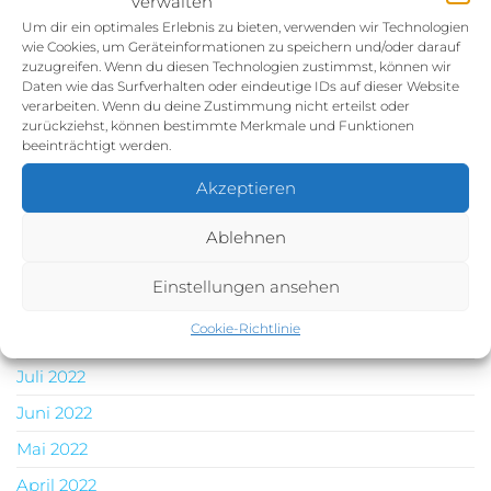
verwalten
ehrenamtlichen HelferInnen und SponsorInnen für
Um dir ein optimales Erlebnis zu bieten, verwenden wir Technologien
die wahnsinnig tolle Unterstützung – das konnten
wie Cookies, um Geräteinformationen zu speichern und/oder darauf
wir NUR gemeinsam schaffen!!!!
zuzugreifen. Wenn du diesen Technologien zustimmst, können wir
Daten wie das Surfverhalten oder eindeutige IDs auf dieser Website
verarbeiten. Wenn du deine Zustimmung nicht erteilst oder
zurückziehst, können bestimmte Merkmale und Funktionen
Archives
beeinträchtigt werden.
Akzeptieren
Mai 2023
März 2023
Ablehnen
Dezember 2022
Einstellungen ansehen
November 2022
Cookie-Richtlinie
Oktober 2022
Juli 2022
Juni 2022
Mai 2022
April 2022