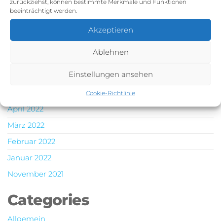
zurückziehst, können bestimmte Merkmale und Funktionen
Dezember 2022
beeinträchtigt werden.
November 2022
Akzeptieren
Oktober 2022
Ablehnen
Juli 2022
Einstellungen ansehen
Juni 2022
Mai 2022
Cookie-Richtlinie
April 2022
März 2022
Februar 2022
Januar 2022
November 2021
Categories
Allgemein