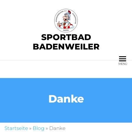
SPORTBAD
BADENWEILER
MENÜ
Danke
Startseite
»
Blog
»
Danke