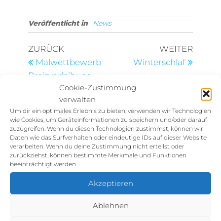
Veröffentlicht in
News
ZURÜCK
WEITER
Malwettbewerb
Winterschlaf
Preisverleihung
Cookie-Zustimmung
verwalten
Schreibe einen
Um dir ein optimales Erlebnis zu bieten, verwenden wir Technologien
Kommentar
wie Cookies, um Geräteinformationen zu speichern und/oder darauf
zuzugreifen. Wenn du diesen Technologien zustimmst, können wir
Deine E-Mail-Adresse wird nicht
Daten wie das Surfverhalten oder eindeutige IDs auf dieser Website
verarbeiten. Wenn du deine Zustimmung nicht erteilst oder
veröffentlicht.
Erforderliche Felder sind
zurückziehst, können bestimmte Merkmale und Funktionen
mit
*
markiert
beeinträchtigt werden.
Kommentar
*
Akzeptieren
Ablehnen